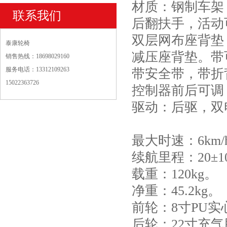
材质：钢制车架
联系我们
后翻扶手，活动
双层网布座背垫
泰康轮椅
减压座背垫。带
销售热线：18698029160
服务电话：13312109263
带安全带，带折
15022363726
控制器前后可调
驱动：后驱，双
最大时速：6km/
续航里程：20±
载重：120kg。
净重：45.2kg。
前轮：8寸PU实
后轮：22寸充气