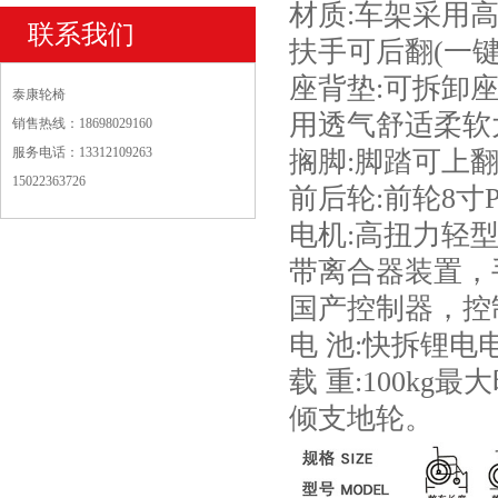
材质:车架采用高
联系我们
扶手可后翻(一键
座背垫:可拆卸
泰康轮椅
用透气舒适柔软
销售热线：18698029160
服务电话：13312109263
搁脚:脚踏可上翻
15022363726
前后轮:前轮8寸
电机:高扭力轻型
带离合器装置，
国产控制器，控
电 池:快拆锂电电池
载 重:100kg最
倾支地轮。